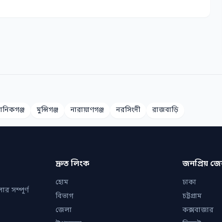
ানিকগঞ্জ
মুন্সিগঞ্জ
নারায়াণগঞ্জ
নরসিংদী
রাজবাড়ি
দ্রুত লিংক
জনপ্রিয় জ
হোম
ঢাকা
র সম্পূর্ণ
বিভাগ
চট্টগ্রাম
জেলা
কক্সবাজার