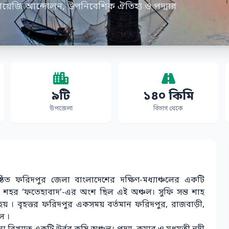
রায়েজি আন্দোলন, উপনিবেশিক ঐতিহ্য ও পদ্মার
৯টি
১৪০ কিমি
উপজেলা
বিভাগ থেকে
ষ্ঠিত ফরিদপুর জেলা বাংলাদেশের দক্ষিণ-মধ্যাঞ্চলের একটি
শহর ‘ফতেহাবাদ’-এর অংশ ছিল এই অঞ্চল। সুফি সন্ত শাহ
় । বৃহত্তর ফরিদপুর একসময় বর্তমান ফরিদপুর, রাজবাড়ী,
ল ।