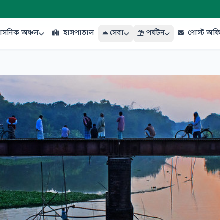
শাসনিক অঞ্চল
হাসপাতাল
সেবা
পর্যটন
পোস্ট অফ