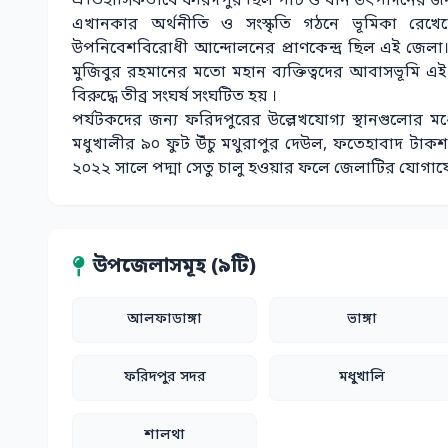
ঐতিহাসিকভাবে ফরিদপুর ছিল পাট ও ধান উৎপাদনের জন্য ব
এখানকার অর্থনীতি ও সংস্কৃতি গঠনে ভূমিকা রেখেছ
উপনিবেশবিরোধী আন্দোলনের প্রাণকেন্দ্র ছিল এই জেলা। পল
মুজিবুর রহমানের মতো মহান ব্যক্তিত্বদের আবাসভূমি এই
বিরুদ্ধে তীব্র সংঘর্ষ সংঘটিত হয় ।
পর্যটকদের জন্য ফরিদপুরের উল্লেখযোগ্য স্থানগুলোর মধ
মধুখালীর ৯০ ফুট উঁচু মথুরাপুর দেউল, ফতেহাবাদ টাকশাল
২০২২ সালে পদ্মা সেতু চালু হওয়ার ফলে জেলাটির যোগাযোগ
উপজেলাসমূহ (৯টি)
আলফাডাঙ্গা
ভাঙ্গা
ফরিদপুর সদর
মধুখালি
শালথা