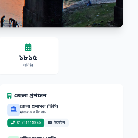
১৮১৫
প্রতিষ্ঠা
জেলা প্রশাসন
জেলা প্রশাসক (ডিসি)
🏛
মাজহারুল ইসলাম
01741118886
ইমেইল