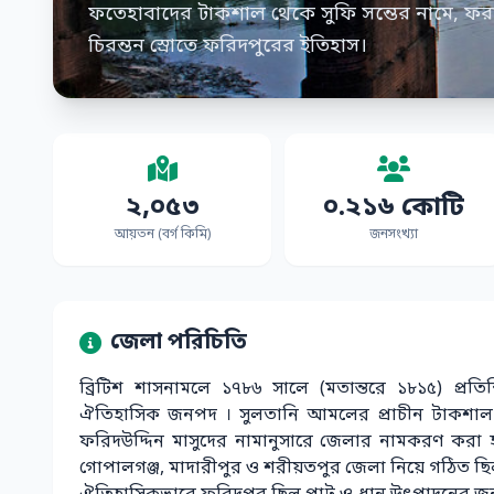
ফতেহাবাদের টাকশাল থেকে সুফি সন্তের নামে, ফ
চিরন্তন স্রোতে ফরিদপুরের ইতিহাস।
২,০৫৩
০.২১৬ কোটি
আয়তন (বর্গ কিমি)
জনসংখ্যা
জেলা পরিচিতি
ব্রিটিশ শাসনামলে ১৭৮৬ সালে (মতান্তরে ১৮১৫) প্রতি
ঐতিহাসিক জনপদ । সুলতানি আমলের প্রাচীন টাকশাল 
ফরিদউদ্দিন মাসুদের নামানুসারে জেলার নামকরণ করা হয
গোপালগঞ্জ, মাদারীপুর ও শরীয়তপুর জেলা নিয়ে গঠিত ছি