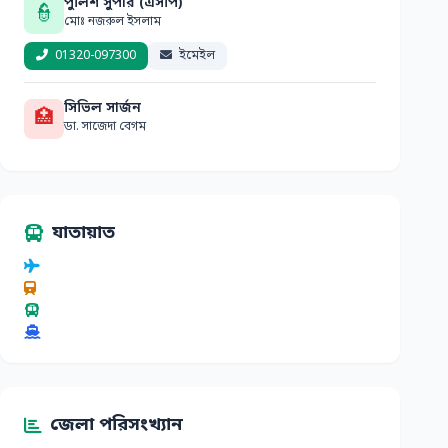
পুলিশ সুপার (এসপি)
👮
মোঃ নজরুল ইসলাম
01320-097300
ইমেইল
সিভিল সার্জন
🏥
ডা. সাজেদা বেগম
যাতায়াত
জেলা পরিসংখ্যান