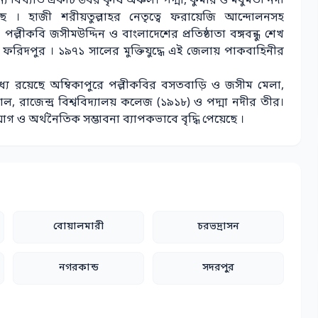
িখ্যাত একটি উর্বর কৃষি অঞ্চল। পদ্মা, কুমার ও মধুমতী নদী
ে । হাজী শরীয়তুল্লাহর নেতৃত্বে ফরায়েজি আন্দোলনসহ
্লীকবি জসীমউদ্দিন ও বাংলাদেশের প্রতিষ্ঠাতা বঙ্গবন্ধু শেখ
 ফরিদপুর । ১৯৭১ সালের মুক্তিযুদ্ধে এই জেলায় পাকবাহিনীর
্যে রয়েছে অম্বিকাপুরে পল্লীকবির বসতবাড়ি ও জসীম মেলা,
, রাজেন্দ্র বিশ্ববিদ্যালয় কলেজ (১৯১৮) ও পদ্মা নদীর তীর।
 ও অর্থনৈতিক সম্ভাবনা ব্যাপকভাবে বৃদ্ধি পেয়েছে ।
বোয়ালমারী
চরভদ্রাসন
নগরকান্ড
সদরপুর