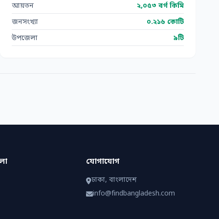
আয়তন
২,০৫৩ বর্গ কিমি
জনসংখ্যা
০.২১৬ কোটি
উপজেলা
৯টি
েলা
যোগাযোগ
ঢাকা, বাংলাদেশ
info@findbangladesh.com