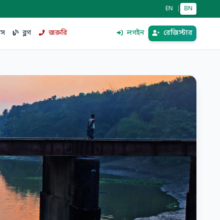
EN
|
BN
িস
ব্লগ
জরুরি
লগইন
রেজিস্টার