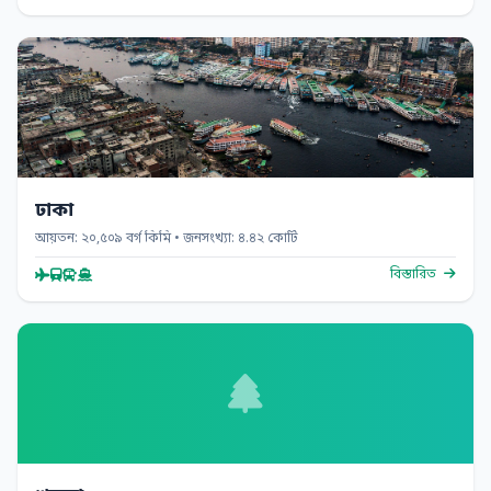
ঢাকা
আয়তন: ২০,৫০৯ বর্গ কিমি • জনসংখ্যা: ৪.৪২ কোটি
বিস্তারিত