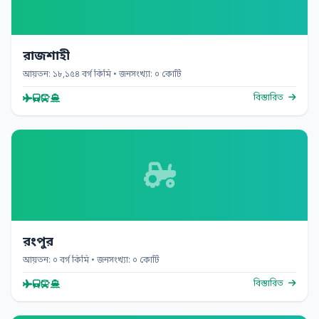
রাজশাহী
আয়তন: ১৮,১৫৪ বর্গ কিমি • জনসংখ্যা: ০ কোটি
বিস্তারিত
রংপুর
আয়তন: ০ বর্গ কিমি • জনসংখ্যা: ০ কোটি
বিস্তারিত