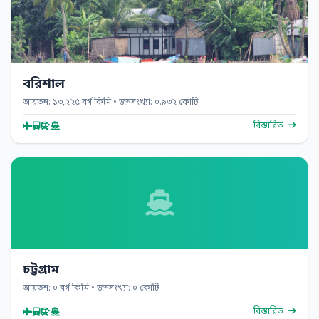
বরিশাল
আয়তন: ১৩,২২৫ বর্গ কিমি • জনসংখ্যা: ০.৯৩২ কোটি
বিস্তারিত
চট্টগ্রাম
আয়তন: ০ বর্গ কিমি • জনসংখ্যা: ০ কোটি
বিস্তারিত