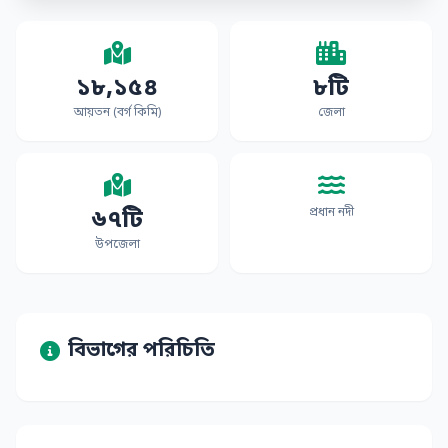
১৮,১৫৪
৮টি
আয়তন (বর্গ কিমি)
জেলা
৬৭টি
প্রধান নদী
উপজেলা
বিভাগের পরিচিতি