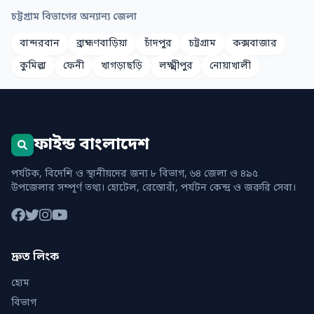
চট্টগ্রাম বিভাগের অন্যান্য জেলা
বান্দরবান
ব্রাহ্মণবাড়িয়া
চাঁদপুর
চট্টগ্রাম
কক্সবাজার
কুমিল্লা
ফেনী
খাগড়াছড়ি
লক্ষ্মীপুর
নোয়াখালী
ফাইন্ড বাংলাদেশ
পর্যটক, বিদেশি ও স্থানীয়দের জন্য ৮ বিভাগ, ৬৪ জেলা ও ৪৯৫
উপজেলার সম্পূর্ণ তথ্য। হোটেল, রেস্তোরাঁ, পর্যটন কেন্দ্র ও জরুরি সেবা।
দ্রুত লিংক
হোম
বিভাগ