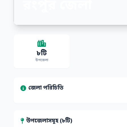
রংপুর জেলা
৮টি
উপজেলা
জেলা পরিচিতি
উপজেলাসমূহ (৮টি)