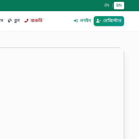
EN
|
BN
িস
ব্লগ
জরুরি
লগইন
রেজিস্টার