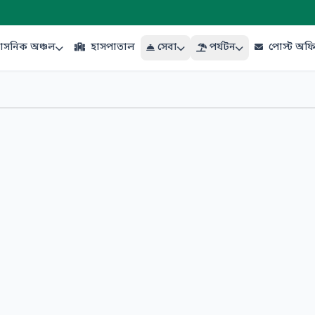
শাসনিক অঞ্চল
হাসপাতাল
সেবা
পর্যটন
পোস্ট অফ