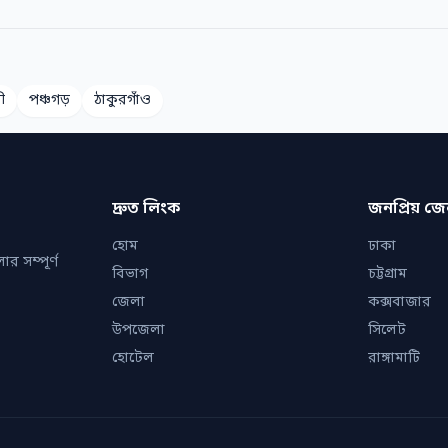
ী
পঞ্চগড়
ঠাকুরগাঁও
দ্রুত লিংক
জনপ্রিয় জ
হোম
ঢাকা
র সম্পূর্ণ
বিভাগ
চট্টগ্রাম
জেলা
কক্সবাজার
উপজেলা
সিলেট
হোটেল
রাঙ্গামাটি