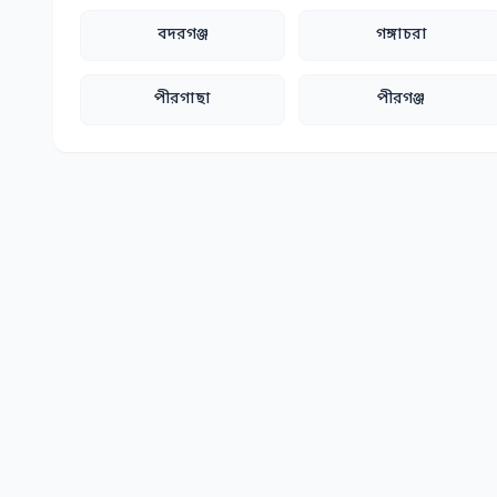
বদরগঞ্জ
গঙ্গাচরা
পীরগাছা
পীরগঞ্জ